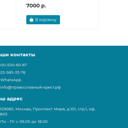
7000 р.
8712 р.
В корзину
Снят
аши контакты
800-500-60-67
925-585-33-76
WhatsApp
info@православный-крест.рф
аш адрес
129085, Москва, Проспект Мира, д.101, стр.1, оф.
803
Пн - Пт с 09.00 до 18.00