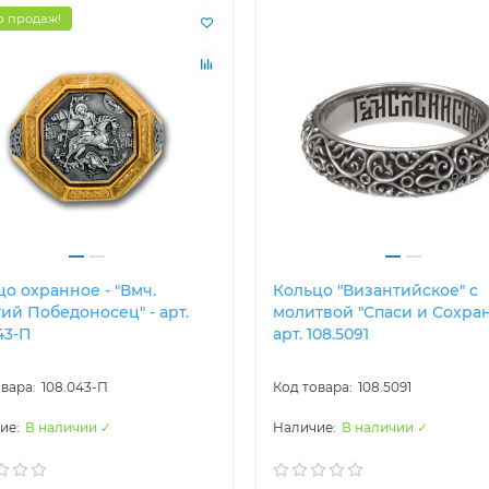
 продаж!
о охранное - "Вмч.
Кольцо "Византийское" с
ий Победоносец" - арт.
молитвой "Спаси и Сохран
43-П
арт. 108.5091
108.043-П
108.5091
В наличии ✓
В наличии ✓