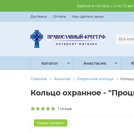
Братья и сёстры, с 4 по 12 
Доставка
Оплата
Как сделать заказ
Все ка
Каталог
Анастасия
Ф
Главная
Акимов
Охранные кольца
Кольцо
Кольцо охранное - "Процв
1 отзыв
Лидер продаж!