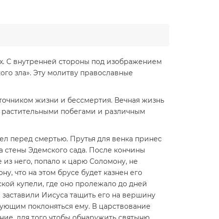
х. С внутренней стороны под изображением
ого зла». Эту молитву православные
точником жизни и бессмертия. Вечная жизнь
т растительными побегами и различным
ел перед смертью. Прутья для венка принес
за стены Эдемского сада. После кончины
 из него, попало к царю Соломону, не
, что на этом брусе будет казнен его
кой купели, где оно пролежало до дней
 заставили Иисуса тащить его на вершину
ерующим поклоняться ему. В царствование
ние, для того чтобы обнаружить святыню.