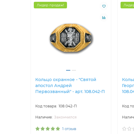
Лидер продаж!
Лидер
Кольцо охранное - "Святой
Кольц
апостол Андрей
Георг
Первозванный" - арт. 108.042-П
108.0
108.042-П
Закончился
1 отзыв