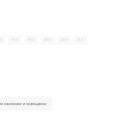
,5
19,0
19,5
20,0
20,5
21,0
ым канонам и освящены