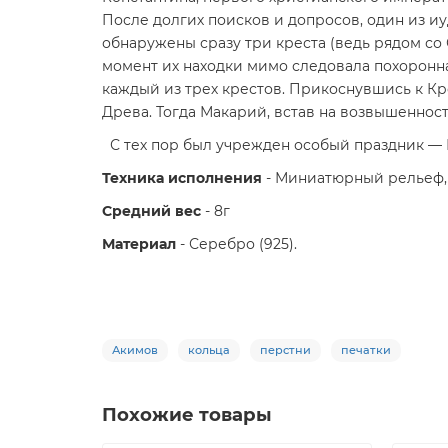
После долгих поисков и допросов, один из иу
обнаружены сразу три креста (ведь рядом со 
момент их находки мимо следовала похоронн
каждый из трех крестов. Прикоснувшись к К
Древа. Тогда Макарий, встав на возвышенность
С тех пор был учрежден особый праздник — В
Техника исполнения
- Миниатюрный рельеф, л
Средний вес
- 8г
Материал
- Серебро (925).
Акимов
кольца
перстни
печатки
Похожие товары