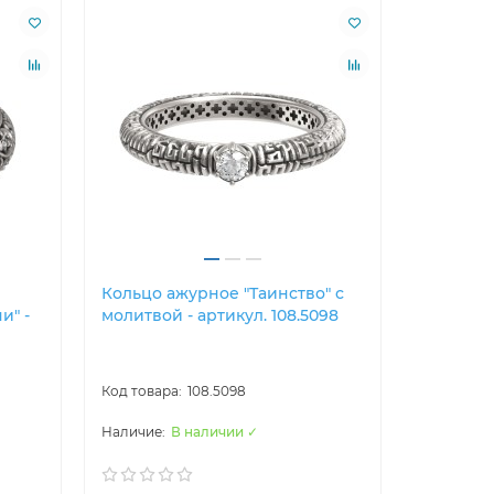
Лидер пр
Кольцо ажурное "Таинство" с
Кольцо о
и" -
молитвой - артикул. 108.5098
апостол
Первозва
108.5098
В наличии ✓