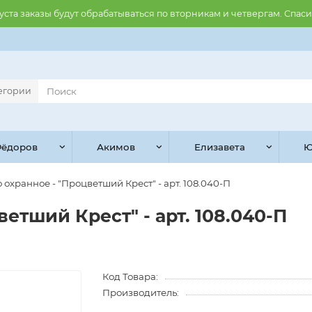
августа заказы будут обрабатываться по вторникам и четвергам. Спас
тегории
ёдоров
Акимов
Елизавета
Ю
 охранное - "Процветший Крест" - арт. 108.040-П
етший Крест" - арт. 108.040-П
Код Товара:
Производитель: