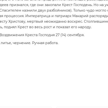
деев признался, где они закопали Крест Господень. Но на 
Спасителем казнили двух разбойников). Только чудо могло 
ая процессия. Императрица и патриарх Макарий распоряди
ресту Христову, мертвый неожиданно воскрес. Столпивши
, поднял Крест во весь рост и показал его народу.
оздвижения Креста Господня 27 (14) сентября.
итье, чернение. Ручная работа.