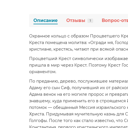
Описание
Отзывы
Вопрос-от
1
Охранное кольцо с образом Процветшего Кре
Креста помещена молитва: «Огради мя, Госпо
христиане, крестясь, читают при всякой опас
Процветший Крест символически изображает 
пришла в мир через Крест. Поэтому Крест Г
орнаментом.
По преданию, дерево, послужившее материало
Адаму его сын Сиф, получивший их от райског
Адама венок на его могиле пророс и преврати
знавшему, куда применить его в строящемся 
потомок — обещанный Мессия израильского на
Христа. Придумывая мучительную казнь для С
Голгофы. После того как стало известно, что
Константина, первого христианского императ