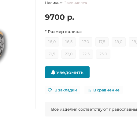
Закончился
9700 р.
* Размер кольца:
16,0
16,5
17,0
17,5
18,0
18
21,5
22,0
22,5
23,0
Уведомить
В закладки
В сравнение
Все изделия соответствуют православн