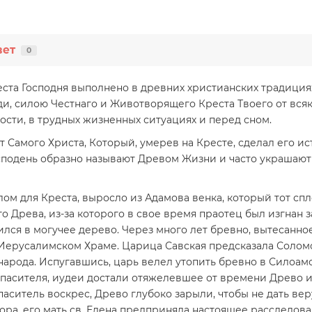
вет
0
ста Господня выполнено в древних христианских традиция
ди, силою Честнаго и Животворящего Креста Твоего от всяк
ности, в трудных жизненных ситуациях и перед сном.
Самого Христа, Который, умерев на Кресте, сделал его ис
осподень образно называют Древом Жизни и часто украшаю
м для Креста, выросло из Адамова венка, который тот спл
о Древа, из-за которого в свое время праотец был изгнан 
лся в могучее дерево. Через много лет бревно, вытесанное
Иерусалимском Храме. Царица Савская предсказала Соломону
рода. Испугавшись, царь велел утопить бревно в Силоамс
пасителя, иудеи достали отяжелевшее от времени Древо и
 Спаситель воскрес, Древо глубоко зарыли, чтобы не дать в
ора, его мать св. Елена предприняла настоящее расследова