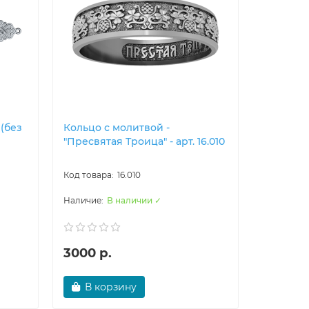
3
дней
(без
Кольцо с молитвой -
Бусина 
"Пресвятая Троица" - арт. 16.010
Богород
арт. 02.1
16.010
В наличии ✓
3000 р.
7200 р.
В корзину
В ко