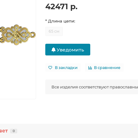
42471 р.
* Длина цепи:
65 см
Уведомить
В закладки
В сравнение
Все изделия соответствуют православн
вет
0