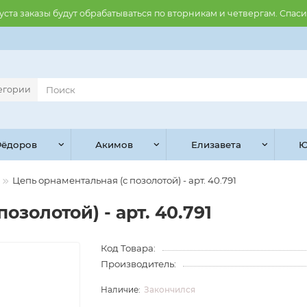
августа заказы будут обрабатываться по вторникам и четвергам. Спас
тегории
ёдоров
Акимов
Елизавета
Ю
Цепь орнаментальная (с позолотой) - арт. 40.791
озолотой) - арт. 40.791
Код Товара:
Производитель:
Закончился