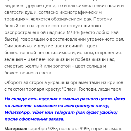
выделяет другие цвета, но и как символ невинности и
святости души, согласно иконографическим
традициям, является обозначением рая. Поэтому
белый фон на кресте соответствует широко
распространенной надписи МЛРБ (место лобно Рай
бысть), говорящей о восстановлении утраченного рая.
Символичны и другие цвета: синий – цвет
божественной непостижимости, истины, откровения,
зеленый – цвет вечной жизни и победа жизни над
смертью, желтый или золотой – цвет солнца и
божественного света.
Оборотная сторона украшена орнаментами из кринов
с текстом тропаря кресту: "Спаси, Господи, люди твоя"
На складе есть изделия с эмалью разного цвета. Фото
по наличию высылаем на электронную почту,
WhatssApp, Viber или Telegram (как будет удобно)
после оформления заказа.
Материал:
серебро 925◦, позолота 999◦, горячая эмаль