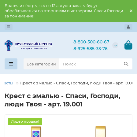
Братья и сёстры, с 4 по 12 августа заказы будут
обрабатываться по вторникам и четвергам. Спаси Господи
за понимание!
8-800-500-60-67
8-925-585-33-76
Все категории
Кресты
Крест с эмалью - Спаси, Господи, люди Твоя - арт. 19.001
Крест с эмалью - Спаси, Господи,
люди Твоя - арт. 19.001
Лидер продаж!