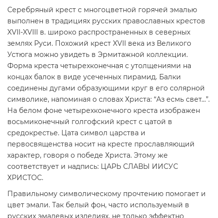
Серебряный крест с многоцветной горячей эмалью
выполнен в традициях русских православных крестов
XVII-XVIII в. широко распространенных в северных
землях Руси. Похожий крест XVII века из Великого
Устюга можно увидеть в Эрмитажной коллекции.
Форма креста четырехконечная с утолщениями на
концах балок в виде усеченных пирамид. Балки
соединены дугами образующими круг в его солярной
символике, напоминая о словах Христа: “Аз есмь свет…”.
На белом фоне четырехконечного креста изображен
восьмиконечный голгофский крест с цатой в
средокрестье. Цата символ царства и
первосвященства носит на кресте прославляющий
характер, говоря о победе Христа. Этому же
соответствует и надпись: ЦАРЬ СЛАВЫ ИИСУС
ХРИСТОС.
Правильному символическому прочтению помогает и
цвет эмали. Так белый фон, часто используемый в
русских эмалевых изделиях, не только эффектно