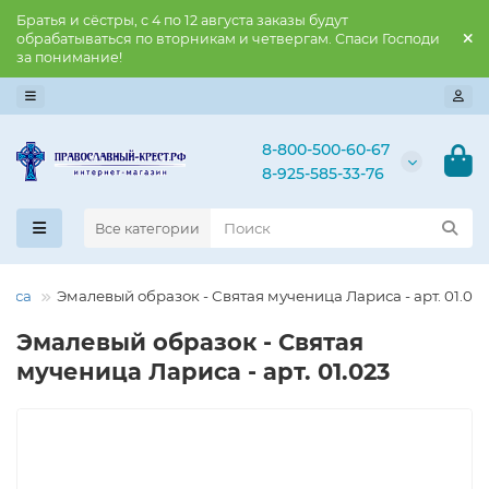
Братья и сёстры, с 4 по 12 августа заказы будут
обрабатываться по вторникам и четвергам. Спаси Господи
за понимание!
8-800-500-60-67
8-925-585-33-76
Все категории
риса
Эмалевый образок - Святая мученица Лариса - арт. 01.02
Эмалевый образок - Святая
мученица Лариса - арт. 01.023