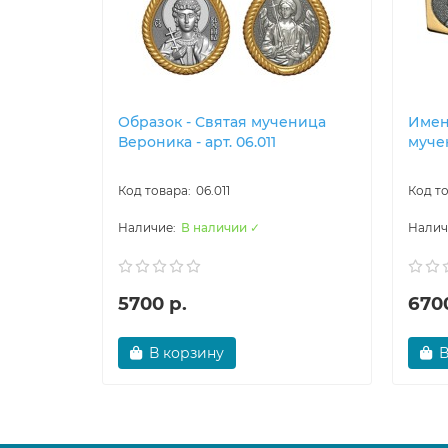
Образок - Святая мученица
Имен
Вероника - арт. 06.011
мучен
06.011
В наличии ✓
5700 р.
6700
В корзину
В