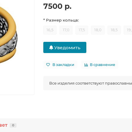
7500 р.
* Размер кольца:
16,5
17,0
17,5
18,0
18,5
19
Уведомить
В закладки
В сравнение
Все изделия соответствуют православн
вет
0