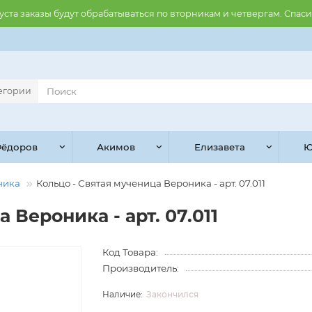
августа заказы будут обрабатываться по вторникам и четвергам. Спас
тегории
ёдоров
Акимов
Елизавета
Ю
ника
Кольцо - Святая мученица Вероника - арт. 07.011
 Вероника - арт. 07.011
Код Товара:
Производитель:
Закончился