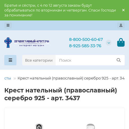
Братья и сёстры, с 4 по 12 августа заказы будут
обрабатываться по вторникам и четвергам. Спаси Господи
за понимание!
8-800-500-60-67
8-925-585-33-76
Все категории
ресты
Крест нательный (православный) серебро 925 - арт. 343
Крест нательный (православный)
серебро 925 - арт. 3437