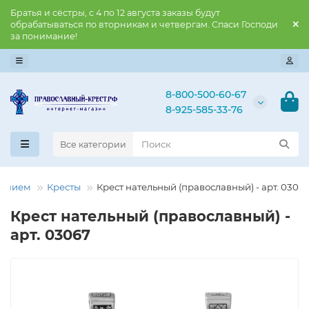
Братья и сёстры, с 4 по 12 августа заказы будут
обрабатываться по вторникам и четвергам. Спаси Господи
за понимание!
8-800-500-60-67
8-925-585-33-76
Все категории
нением
Кресты
Крест нательный (православный) - арт. 0306
Крест нательный (православный) -
арт. 03067