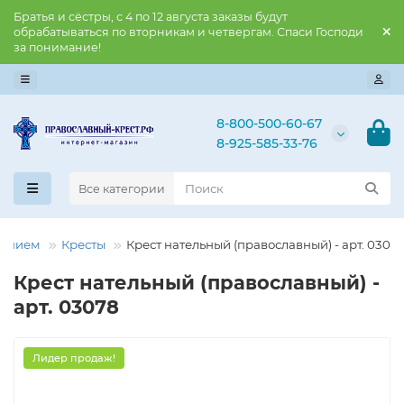
Братья и сёстры, с 4 по 12 августа заказы будут
обрабатываться по вторникам и четвергам. Спаси Господи
за понимание!
8-800-500-60-67
8-925-585-33-76
Все категории
нением
Кресты
Крест нательный (православный) - арт. 0307
Крест нательный (православный) -
арт. 03078
Лидер продаж!