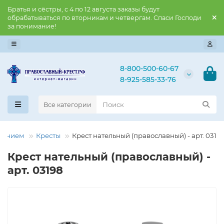
Братья и сёстры, с 4 по 12 августа заказы будут
обрабатываться по вторникам и четвергам. Спаси Господи
за понимание!
8-800-500-60-67
8-925-585-33-76
Все категории
рнением
Кресты
Крест нательный (православный) - арт. 0319
Крест нательный (православный) -
арт. 03198