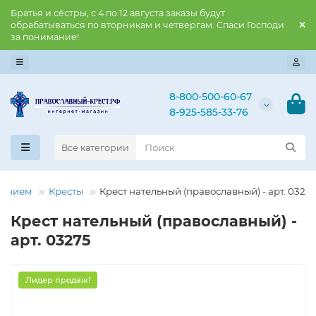
Братья и сёстры, с 4 по 12 августа заказы будут
обрабатываться по вторникам и четвергам. Спаси Господи
за понимание!
8-800-500-60-67
8-925-585-33-76
Все категории
нением
Кресты
Крест нательный (православный) - арт. 0327
Крест нательный (православный) -
арт. 03275
Лидер продаж!