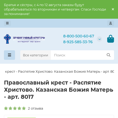
Братья и сёстры, с 4 по 12 августа заказы будут
обрабатываться по вторникам и четвергам. Спаси Господи
за понимание!
8-800-500-60-67
8-925-585-33-76
Все категории
й крест - Распятие Христово. Казанская Божия Матерь - арт. 801
Православны​й крест - Распятие
Христово. Казанская Божия Матерь
- арт. 8017
2 отзыва