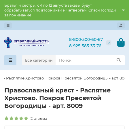
Братья и сёстры, с 4 по 12 августа заказы будут
обрабатываться по вторникам и четвергам. Спаси Господи
за понимание!
8-800-500-60-67
8-925-585-33-76
Все категории
т - Распятие Христово. Покров Пресвятой Богородицы - арт. 800
Православны​й крест - Распятие
Христово. Покров Пресвятой
Богородицы - арт. 8009
2 отзыва