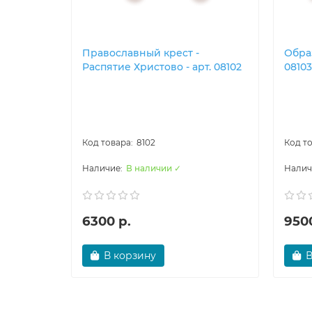
Православны​й крест -
Образ
Распятие Христово - арт. 08102
08103
8102
В наличии ✓
6300 р.
9500
В корзину
В