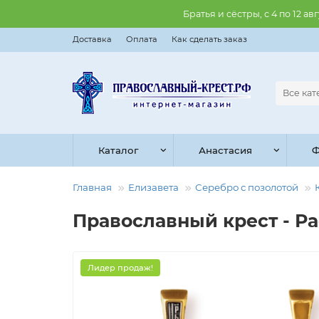
Братья и сёстры, с 4 по 12 
Доставка
Оплата
Как сделать заказ
Все ка
Каталог
Анастасия
Ф
Главная
Елизавета
Серебро с позолотой
Православны​й крест - Ра
Лидер продаж!