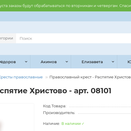
августа заказы будут обрабатываться по вторникам и четвергам. Спас
тегории
ёдоров
Акимов
Елизавета
Ю
Кресты православные
Православны​й крест - Распятие Христово 
спятие Христово - арт. 08101
Код Товара:
Производитель:
В наличии ✓