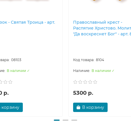
ок - Святая Троица - арт.
Православны​й крест -
Распятие Христово. Моли
"Да воскреснет Бог" - арт. 
08103
8104
В наличии ✓
В наличии ✓
 р.
5300 р.
 корзину
В корзину