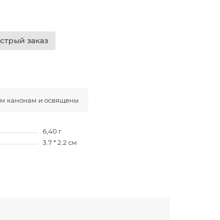
стрый заказ
ым канонам и освящены
6,40 г
3.7 * 2.2 см