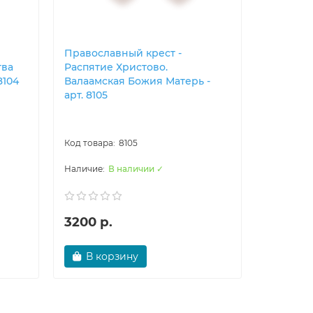
Православны​й крест -
Правосла
тва
Распятие Христово.
Распятие
8104
Валаамская Божия Матерь -
арт. 8106
арт. 8105
8105
В наличии ✓
3200 р.
5300 р
В корзину
В ко