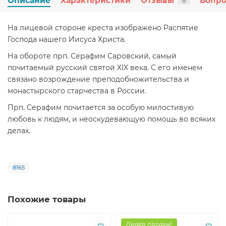
Описание
Характеристики
Отзывы
Вопро
0
На лицевой стороне креста изображено Распятие
Господа нашего Иисуса Христа.
На обороте прп. Серафим Саровский, самый
почитаемый русский святой XIX века. С его именем
связано возрождение преподобножительства и
монастырского старчества в России.
Прп. Серафим почитается за особую милостивую
любовь к людям, и неоскудевающую помощь во всяких
делах.
8165
Похожие товары
Лидер продаж!