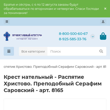
Братья и сёстры, с 4 по 12 августа заказы будут
обрабатываться по вторникам и четвергам. Спаси Господи
за понимание!
8-800-500-60-67
8-925-585-33-76
Все категории
 Распятие Христово. Преподобный​ Серафим Саровский - арт. 816
Крест нательный - Распятие
Христово. Преподобный​ Серафим
Саровский - арт. 8165