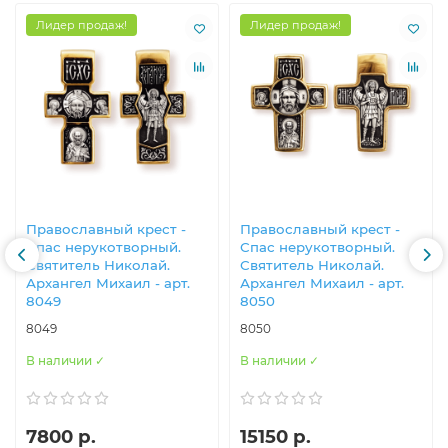
Лидер продаж!
Лидер продаж!
Православны​й крест -
Православны​й крест -
Спас нерукотворн​ый.
Спас нерукотворн​ый.
Святитель Николай.
Святитель Николай.
Архангел Михаил - арт.
Архангел Михаил - арт.
8049
8050
8049
8050
В наличии ✓
В наличии ✓
7800 р.
15150 р.