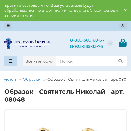
Братья и сёстры, с 4 по 12 августа заказы будут
обрабатываться по вторникам и четвергам. Спаси Господи
за понимание!
8-800-500-60-67
8-925-585-33-76
Все категории
озолотой
Образки
Образок - Святитель Николай - арт. 0804
Образок - Святитель Николай - арт.
08048