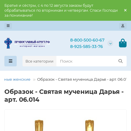
Братья и сёстры, с 4 по 12 августа заказы будут
обрабатываться по вторникам и четвергам. Спаси Господи
за понимание!
8-800-500-60-67
8-925-585-33-76
Все категории
енные женские
Образок - Святая мученица Дарья - арт. 06.014
Образок - Святая мученица Дарья -
арт. 06.014