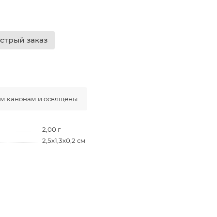
стрый заказ
ым канонам и освящены
2,00 г
2,5х1,3х0,2 см