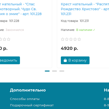
 нательный - "Спас
Крест нательный - "Распят
котворный. Чудо Cв.
Рождество Христово" - арт
ия о змие" - арт. 101.228
101.231
101.228
101.231
Закончился
В наличии ✓
0 р.
4920 р.
ведомить
В корзину
Дополнительно
Н
Способы оплаты
8-
Подарочный сертификат
8-