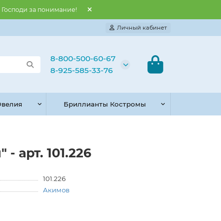
и Господи за понимание!
Личный кабинет
8-800-500-60-67
8-925-585-33-76
велия
Бриллианты Костромы
- арт. 101.226
101.226
Акимов