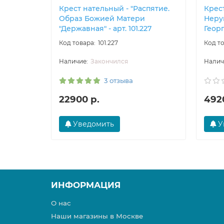
Крест нательный - "Распятие.
Крест
Образ Божией Матери
Неру
"Державная" - арт. 101.227
Георг
101.227
Закончился
3 отзыва
22900 р.
492
Уведомить
У
ИНФОРМАЦИЯ
О нас
Наши магазины в Москве