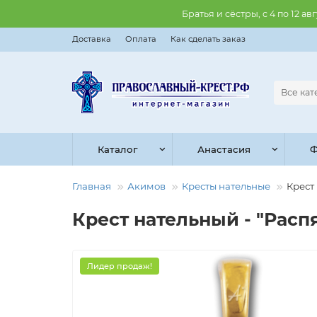
Братья и сёстры, с 4 по 12 
Доставка
Оплата
Как сделать заказ
Все ка
Каталог
Анастасия
Ф
Главная
Акимов
Кресты нательные
Крест 
Крест нательный - "Распя
Лидер продаж!