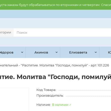
августа заказы будут обрабатываться по вторникам и четвергам. Спас
тегории
ёдоров
Акимов
Елизавета
Ю
нательный - "Распятие. Молитва "Господи, помилуй" - арт. 101.226
тие. Молитва "Господи, помилуй" 
Код Товара:
Производитель:
В наличии ✓