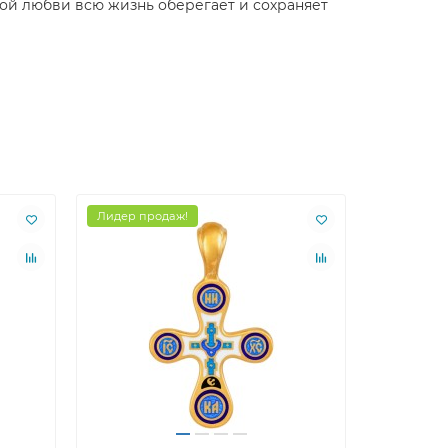
той любви всю жизнь оберегает и сохраняет
Лидер продаж!
Лидер пр