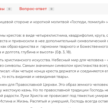
вы
Вопрос-ответ
0
0
ицевой стороне и короткой молитвой «Господи, помилуй» н
 крестов: в виде четырехлистника, квадрифолия, круга, св
еста и привносили в нее дополнительный символический 
 как образ единства и гармонии тварного и Божественного
 долгота, глубина и высота» (Еф. 3, 18).
ь христианского искусства. Небесный мир для человека – 
рез символы. Самым значимым символом христианства всег
.) писал: «Как четыре конца креста держатся и соединяются
, то есть видимая и невидимая тварь».
ен для Православной Церкви. Это образ земного человека,
у жестокую казнь. Но по православной традиции Господь н
й радости. Руки Христа не провисают под тяжестью умира
 Истина и Жизнь. Распятый и умерший, Господь всегда оста