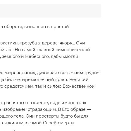
а обороте, выполнен в простой
астики, трезубца, дерева, якоря... Они
смысл. Но самой главной символической
, земного и Небесного, дабы «могли
«неизреченный», духовная связь с ним трудно
да был четырехконечный крест. Великий
 его средоточием, так и силою Божественной
 распятого на кресте, ведь именно как
е изображен страдающим. В Его образе —
ющего тела. Они простерты будто бы для
ется живым в самой Своей смерти.