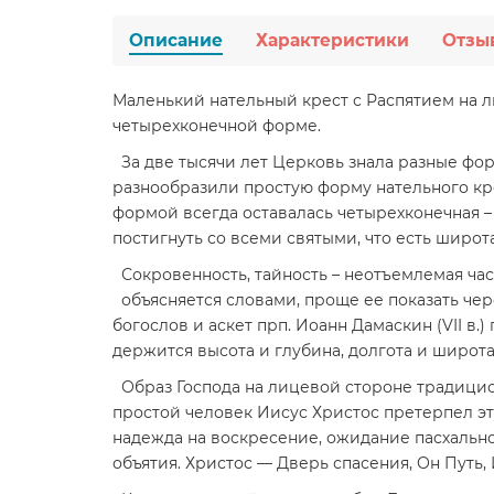
Описание
Характеристики
Отзы
Маленький нательный крест с Распятием на л
четырехконечной форме.
За две тысячи лет Церковь знала разные формы
разнообразили простую форму нательного кр
формой всегда оставалась четырехконечная –
постигнуть со всеми святыми, что есть широта и
Сокровенность, тайность – неотъемлемая част
объясняется словами, проще ее показать че
богослов и аскет прп. Иоанн Дамаскин (VII в
держится высота и глубина, долгота и широта
Образ Господа на лицевой стороне традицион
простой человек Иисус Христос претерпел эт
надежда на воскресение, ожидание пасхально
объятия. Христос — Дверь спасения, Он Путь,