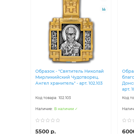
Образок - "Святитель Николай
Образ
Мирликийский Чудотворец.
благ
Ангел хранитель" - арт. 102.103
Донск
арт. 1
102.103
В наличии ✓
5500 р.
600