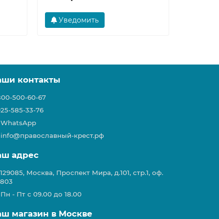
Уведомить
В ко
аши контакты
800-500-60-67
925-585-33-76
WhatsApp
info@православный-крест.рф
аш адрес
129085, Москва, Проспект Мира, д.101, стр.1, оф.
803
Пн - Пт с 09.00 до 18.00
аш магазин в Москве