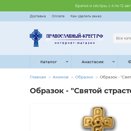
Братья и сёстры, с 4 по 12 
Доставка
Оплата
Как сделать заказ
Все ка
Каталог
Анастасия
Ф
Главная
Акимов
Образки
Образок - "Свят
Образок - "Святой страст