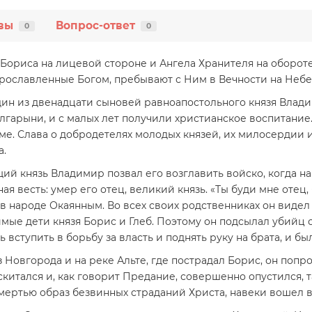
вы
Вопрос-ответ
0
0
Бориса на лицевой стороне и Ангела Хранителя на оборот
, прославленные Богом, пребывают с Ним в Вечности на Небе
ин из двенадцати сыновей равноапостольного князя Владим
лгарыни, и с малых лет получили христианское воспитание
ме. Слава о добродетелях молодых князей, их милосердии и
а.
й князь Владимир позвал его возглавить войско, когда на 
ая весть: умер его отец, великий князь. «Ты буди мне отец
н в народе Окаянным. Во всех своих родственниках он виде
е дети князя Борис и Глеб. Поэтому он подсылал убийц сна
ь вступить в борьбу за власть и поднять руку на брата, и б
овгорода и на реке Альте, где пострадал Борис, он попрос
скитался и, как говорит Предание, совершенно опустился, т
смертью образ безвинных страданий Христа, навеки вошел в