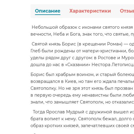
Описание
Характеристики
Отзы
Небольшой образок с иконами святого князя 
вечности, Неба и Бога, знак того, что святые
Святой князь Борис (в крещении Роман) — од
Глеб были рождены от матери-христианки, бо
уделы рядом друг с другом: в Ростове и Муро
дошла до нас в «Сказании» Нестора Летописц
Борис был храбрым воином, и старый болеющи
возвращался в Киев, но там его ждала печальн
Святополку. Но не зря этот князь был прозва
в первую очередь ему ненавистны были любимы
знали, что замышляет Святополк, но отказалис
Тогда Ярослав Мудрый с дружиной вышел из Н
брата вопиет к нему. Святополк бежал, долго 
образ кротких князей, запечатлевших своей 