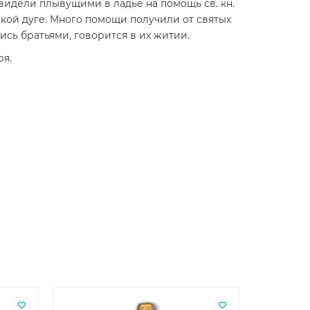
идели плывущими в ладье на помощь св. кн.
ской дуге. Много помощи получили от святых
ись братьями, говорится в их житии.
ря.
Лидер пр