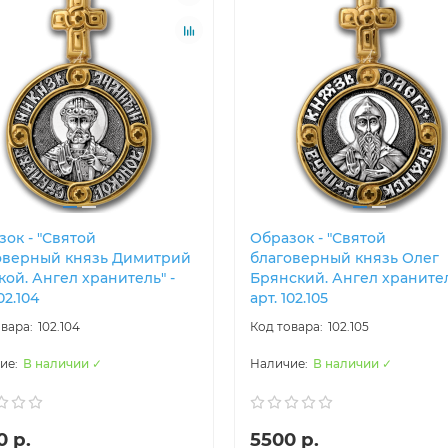
ок - "Святой
Образок - "Святой
оверный князь Димитрий
благоверный князь Олег
ой. Ангел хранитель" -
Брянский. Ангел хранител
02.104
арт. 102.105
102.104
102.105
В наличии ✓
В наличии ✓
0 р.
5500 р.