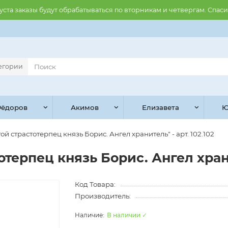
августа заказы будут обрабатываться по вторникам и четвергам. Спас
тегории
ёдоров
Акимов
Елизавета
Ю
ой страстотерпец князь Борис. Ангел хранитель" - арт. 102.102
отерпец князь Борис. Ангел хранит
Код Товара:
Производитель:
В наличии ✓