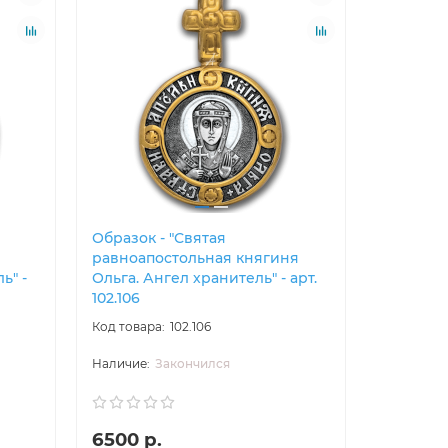
Образок - "Святая
Образок 
равноапостольная княгиня
великом
ь" -
Ольга. Ангел хранитель" - арт.
Ангел хра
102.106
102.106
Закончился
6500 р.
6500 р