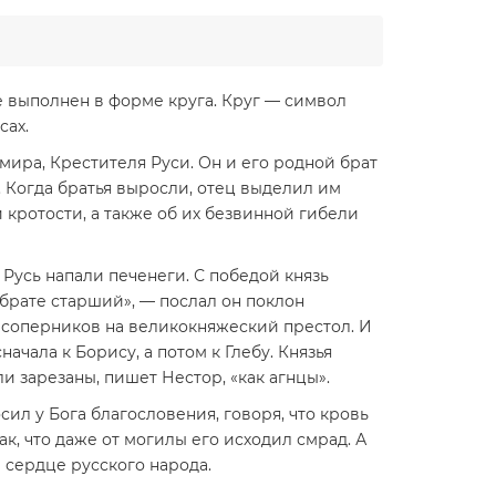
е выполнен в форме круга. Круг — символ
сах.
ира, Крестителя Руси. Он и его родной брат
. Когда братья выросли, отец выделил им
 кротости, а также об их безвинной гибели
Русь напали печенеги. С победой князь
, брате старший», — послал он поклон
л соперников на великокняжеский престол. И
чала к Борису, а потом к Глебу. Князья
ыли зарезаны, пишет Нестор, «как агнцы».
ил у Бога благословения, говоря, что кровь
ак, что даже от могилы его исходил смрад. А
 сердце русского народа.