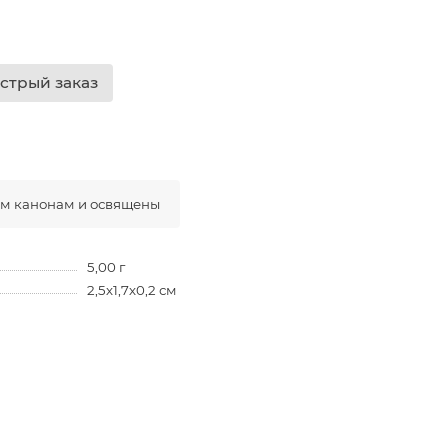
стрый заказ
ым канонам и освящены
5,00 г
2,5х1,7х0,2 см