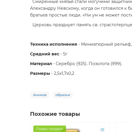
Смиренные князья стали могучими защитника
Александру Невскому, когда он готовился к б
братьев простые люди. «Ни ум не может пости
Церковь празднует память св. страстотерпцев Бо
Техника исполнения
- Миниатюрный рельеф, л
Средний вес
- 5г
Материал
- Серебро (925). Позолота (999).
Размеры
- 2,5х1,7х0,2
Акимов
образки
Похожие товары
Лидер продаж!