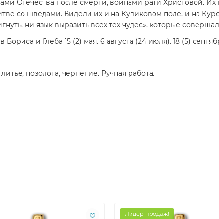
ми Отечества после смерти, воинами рати Христовой. Их в
итве со шведами. Видели их и на Куликовом поле, и на Кур
гнуть, ни язык выразить всех тех чудес», которые совершал
риса и Глеба 15 (2) мая, 6 августа (24 июля), 18 (5) сентяб
итье, позолота, чернение. Ручная работа.
Лидер продаж!