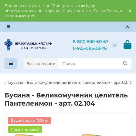
Братья и сёстры, с 4 по 12 августа заказы будут
обрабатываться по вторникам и четвергам. Спаси Господи
за понимание!
8-800-500-60-67
8-925-585-33-76
Все категории
ы
Бусина - Великомученик целитель Пантелеимон - арт. 02.104
Бусина - Великомученик целитель
Пантелеимон - арт. 02.104
Ваша скидка: 1300 р.
Лидер продаж!