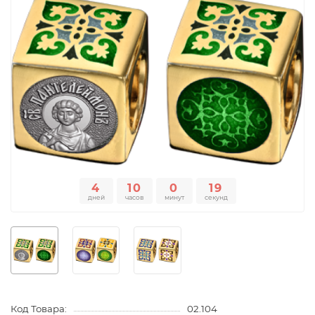
4
10
0
19
дней
часов
минут
секунд
Код Товара:
02.104