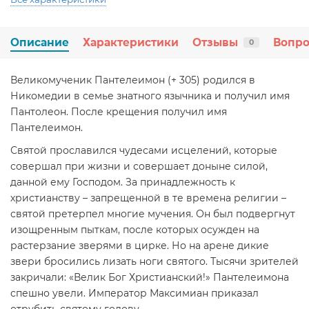
Описание
Характеристики
Отзывы
Вопро
0
Великомученик Пантелеимон (+ 305) родился в
Никомедии в семье знатного язычника и получил имя
Пантолеон. После крещения получил имя
Пантелеимон.
Святой прославился чудесами исцелений, которые
совершал при жизни и совершает доныне силой,
данной ему Господом. За принадлежность к
христианству – запрещенной в те времена религии –
святой претерпел многие мучения. Он был подвергнут
изощренным пыткам, после которых осужден на
растерзание зверями в цирке. Но на арене дикие
звери бросились лизать ноги святого. Тысячи зрителей
закричали: «Велик Бог Христианский!» Пантелеимона
спешно увели. Император Максимиан приказал
отрубить святому голову.