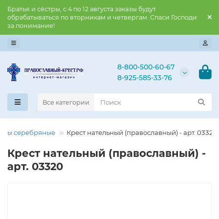
Братья и сёстры, с 4 по 12 августа заказы будут
обрабатываться по вторникам и четвергам. Спаси Господи
за понимание!
8-800-500-60-67
8-925-585-33-76
Все категории
есты серебряные
Крест нательный (православный) - арт. 03320
Крест нательный (православный) -
арт. 03320